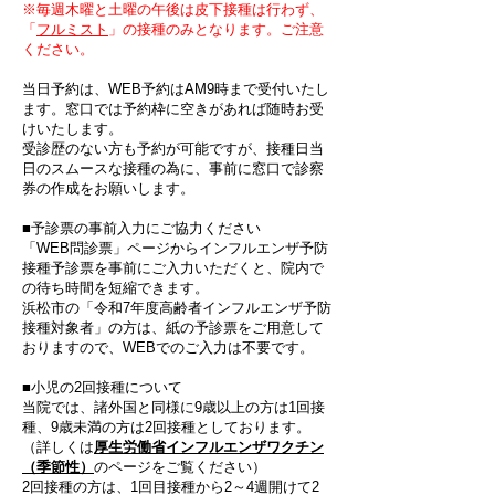
※​毎週木曜と土曜の午後は皮下接種は行わず、
「
フルミスト
」の接種のみとなります。ご注意
ください。
​当日予約は、WEB予約はAM9時まで受付いたし
ます。窓口では予約枠に空きがあれば随時お受
けいたします。
受診歴のない方も予約が可能ですが、接種日当
日のスムースな接種の為に、事前に窓口で診察
券の作成をお願いします。
■予診票の事前入力にご協力ください
「WEB問診票」ページからインフルエンザ予防
接種予診票を事前にご入力いただくと、院内で
の待ち時間を短縮できます。
​浜松市の「令和7年度高齢者インフルエンザ予防
接種対象者」の方は、紙の予診票をご用意して
おりますので、WEBでのご入力は不要です。
■小児の2回接種について
​当院では、諸外国と同様に9歳以上の方は1回接
種、9歳未満の方は2回接種としております。
​（詳しくは
厚生労働省インフルエンザワクチン
（季節性）
のページをご覧ください）
2回接種の方は、1回目接種から2～4週開けて2