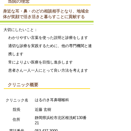
当院の理念
身近な耳・鼻・のどの相談相手となり、地域全
体が笑顔で活き活きと暮らすことに貢献する
大切にしたいこと：
わかりやすい言葉を使った説明と診療をします
適切な診療を実践するために、他の専門機関と連
携します
常によりよい医療を目指し進歩します
患者さん一人一人にとって良い方法を考えます
クリニック概要
はるのき耳鼻咽喉科
クリニック名
院長
近藤 玄樹
​静岡県浜松市北区根洗町130番
​住所
21
電話番号
053-437-3000