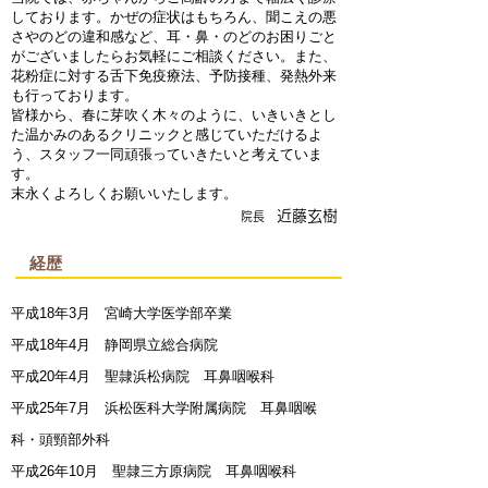
しております。かぜの症状はもちろん、聞こえの悪
さやのどの違和感など、耳・鼻・のどのお困りごと
がございましたらお気軽にご相談ください。また、
花粉症に対する舌下免疫療法、予防接種、発熱外来
も行っております。
皆様から、春に芽吹く木々のように、いきいきとし
た温かみのあるクリニックと感じていただけるよ
う、スタッフ一同頑張っていきたいと考えていま
す。
末永くよろしくお願いいたします。
近藤玄樹
院長
経歴
平成18年3月 宮崎大学医学部卒業
平成18年4月 静岡県立総合病院
平成20年4月 聖隷浜松病院 耳鼻咽喉科
平成25年7月 浜松医科大学附属病院 耳鼻咽喉
科・頭頸部外科
平成26年10月 聖隷三方原病院 耳鼻咽喉科