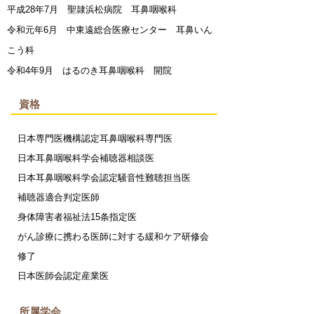
平成28年7月 聖隷浜松病院 耳鼻咽喉科
令和元年6月 中東遠総合医療センター 耳鼻いん
こう科
令和4年9月 はるのき耳鼻咽喉科 開院
資格
日本専門医機構認定耳鼻咽喉科専門医
日本耳鼻咽喉科学会補聴器相談医
日本耳鼻咽喉科学会認定騒音性難聴担当医
補聴器適合判定医師
身体障害者福祉法15条指定医
がん診療に携わる医師に対する緩和ケア研修会
修了
日本医師会認定産業医
所属学会